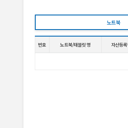
노트북
번호
노트북/태블릿 명
자산등록
노
트
북/
태
블
릿
대
여
현
황
표