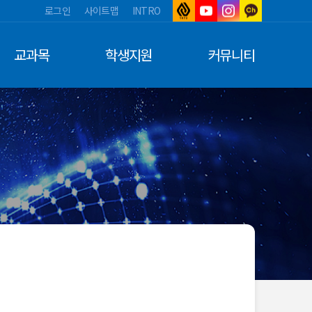
로그인
사이트맵
INTRO
아
유
인
카
주
튜
스
카
대
브
타
오
교과목
학생지원
커뮤니티
학
그
톡
교
램
채
널